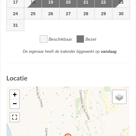
17
18
19
20
21
22
23
24
25
26
27
28
29
30
31
Beschikbaar
Bezet
De eigenaar heeft de kalender bijgewerkt op
vandaag
Locatie
+
−