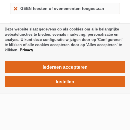
GEEN feesten of evenementen toegestaan
Kinderen toegestaan
Deze website slaat gegevens op als cookies om alle belangrijke
websitefuncties te bieden, evenals marketing, personalisatie en
analyse. U kunt deze configuratie wijzigen door op 'Configureren'
te klikken of alle cookies accepteren door op 'Alles accepteren' te
klikken.
Privacy
Iedereen accepteren
Instellen
680 €
Verblijf aanvragen
/ week