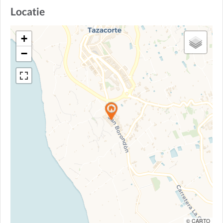
Locatie
+
−
© CARTO