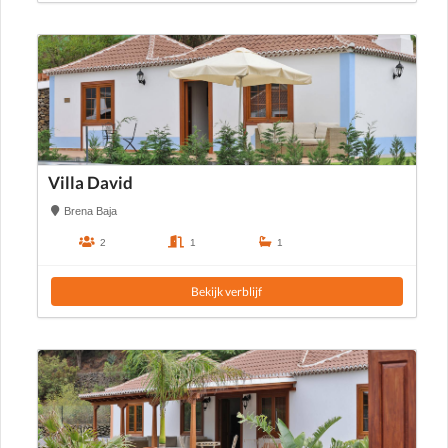
Villa David
Brena Baja
2
1
1
Bekijk verblijf