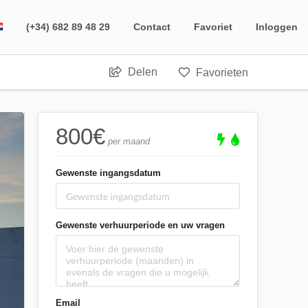
(+34) 682 89 48 29
Contact
Favoriet
Inloggen
Delen
Favorieten
800
€
per maand
Gewenste ingangsdatum
Gewenste verhuurperiode en uw vragen
Email