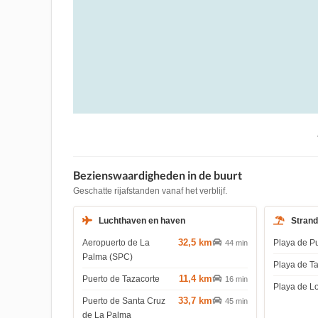
Bezienswaardigheden in de buurt
Geschatte rijafstanden vanaf het verblijf.
Luchthaven en haven
Stran
32,5 km
Aeropuerto de La
Playa de P
44 min
Palma (SPC)
Playa de T
11,4 km
Puerto de Tazacorte
16 min
Playa de L
33,7 km
Puerto de Santa Cruz
45 min
de La Palma