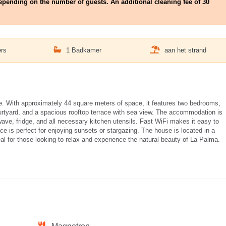
epending on the number of guests. An additional cleaning fee of 30
rs
1 Badkamer
aan het strand
le. With approximately 44 square meters of space, it features two bedrooms,
ourtyard, and a spacious rooftop terrace with sea view. The accommodation is
wave, fridge, and all necessary kitchen utensils. Fast WiFi makes it easy to
ce is perfect for enjoying sunsets or stargazing. The house is located in a
l for those looking to relax and experience the natural beauty of La Palma.