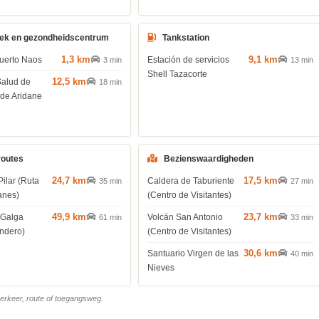
ek en gezondheidscentrum
Tankstation
1,3 km
9,1 km
uerto Naos
Estación de servicios
3 min
13 min
Shell Tazacorte
12,5 km
Salud de
18 min
 de Aridane
routes
Bezienswaardigheden
24,7 km
17,5 km
Pilar (Ruta
Caldera de Taburiente
35 min
27 min
anes)
(Centro de Visitantes)
49,9 km
23,7 km
 Galga
Volcán San Antonio
61 min
33 min
endero)
(Centro de Visitantes)
30,6 km
Santuario Virgen de las
40 min
Nieves
 verkeer, route of toegangsweg.