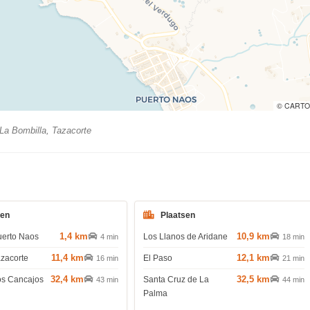
© CARTO
La Bombilla, Tazacorte
den
Plaatsen
1,4 km
10,9 km
uerto Naos
Los Llanos de Aridane
4 min
18 min
11,4 km
12,1 km
azacorte
El Paso
16 min
21 min
32,4 km
32,5 km
os Cancajos
Santa Cruz de La
43 min
44 min
Palma