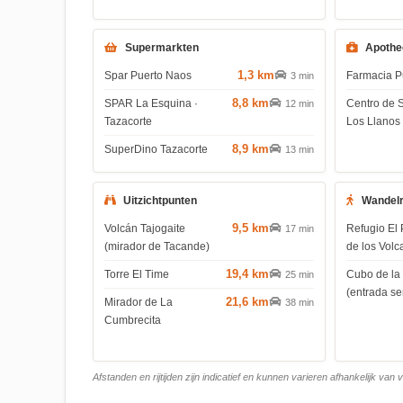
Supermarkten
Apothe
1,3 km
Spar Puerto Naos
Farmacia P
3 min
8,8 km
SPAR La Esquina ·
Centro de 
12 min
Tazacorte
Los Llanos
8,9 km
SuperDino Tazacorte
13 min
Uitzichtpunten
Wandel
9,5 km
Volcán Tajogaite
Refugio El 
17 min
(mirador de Tacande)
de los Volc
19,4 km
Torre El Time
Cubo de la
25 min
(entrada s
21,6 km
Mirador de La
38 min
Cumbrecita
Afstanden en rijtijden zijn indicatief en kunnen varieren afhankelijk van