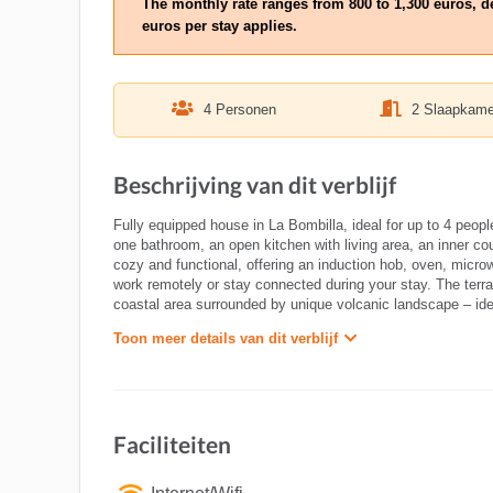
The monthly rate ranges from 800 to 1,300 euros, d
euros per stay applies.
4 Personen
2 Slaapkame
Beschrijving van dit verblijf
Fully equipped house in La Bombilla, ideal for up to 4 peop
one bathroom, an open kitchen with living area, an inner c
cozy and functional, offering an induction hob, oven, micro
work remotely or stay connected during your stay. The terra
coastal area surrounded by unique volcanic landscape – idea
Toon meer details van dit verblijf
Faciliteiten