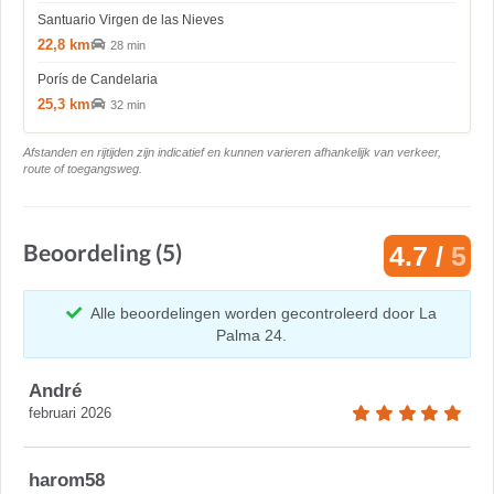
Santuario Virgen de las Nieves
22,8 km
28 min
Porís de Candelaria
25,3 km
32 min
Afstanden en rijtijden zijn indicatief en kunnen varieren afhankelijk van verkeer,
route of toegangsweg.
Beoordeling (5)
4.7 /
5
Alle beoordelingen worden gecontroleerd door La
Palma 24.
André
februari 2026
harom58