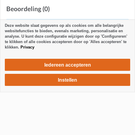
Beoordeling (0)
Alle beoordelingen worden gecontroleerd door La
Deze website slaat gegevens op als cookies om alle belangrijke
websitefuncties te bieden, evenals marketing, personalisatie en
Palma 24.
analyse. U kunt deze configuratie wijzigen door op 'Configureren'
te klikken of alle cookies accepteren door op 'Alles accepteren' te
klikken.
Privacy
Iedereen accepteren
Instellen
1000 €
Verblijf aanvragen
per maand