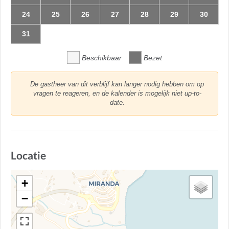
24
25
26
27
28
29
30
31
Beschikbaar
Bezet
De gastheer van dit verblijf kan langer nodig hebben om op
vragen te reageren, en de kalender is mogelijk niet up-to-
date.
Locatie
+
−