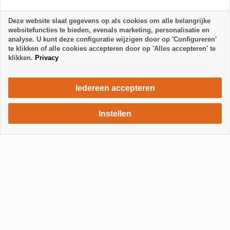
Verblijfsregels
Deze website slaat gegevens op als cookies om alle belangrijke
websitefuncties te bieden, evenals marketing, personalisatie en
analyse. U kunt deze configuratie wijzigen door op 'Configureren'
te klikken of alle cookies accepteren door op 'Alles accepteren' te
klikken.
Privacy
Iedereen accepteren
Instellen
640 €
Verblijf aanvragen
/ week
Toon / Verberg footer