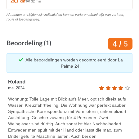
28,1 km
32 min
Afstanden en rijtijden zijn indicatief en kunnen varieren afhankelijk van verkeer,
route of toegangsweg.
Beoordeling (1)
4 /
5
Alle beoordelingen worden gecontroleerd door La
Palma 24.
Roland
mei 2024
Wohnung: Tolle Lage mit Blick aufs Meer, optisch direkt aufs
Wasser, Kreuzfahrtfeeling. Die Wohnung war perfekt sauber.
Sympathische Korrespondenz mit Vermieterin, unkompliziert.
Austattung: Geschirr zuwenig für 4 Personen. Zwei
Weingläser sind dürftig. Auch sonst ist hier Nachholbedarf.
Entweder man spült mit der Hand oder lässt die max. zum
Drittel gefüllte Maschine laufen. Auch bei den