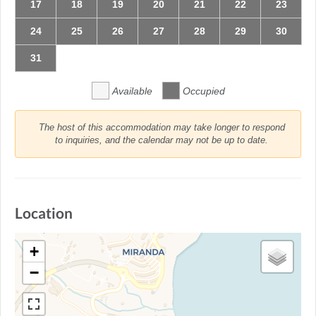
17
18
19
20
21
22
23
24
25
26
27
28
29
30
31
Available
Occupied
The host of this accommodation may take longer to respond
to inquiries, and the calendar may not be up to date.
Location
+
−