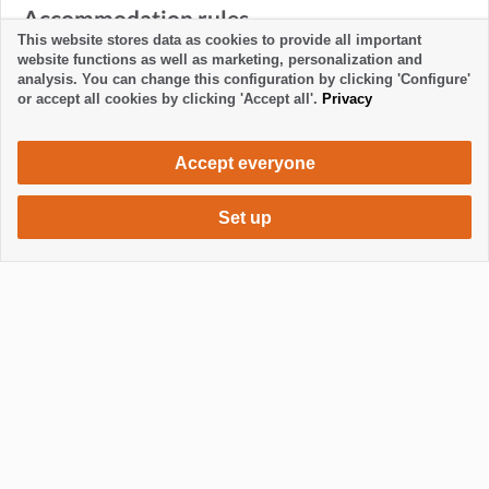
Accommodation rules
This website stores data as cookies to provide all important
website functions as well as marketing, personalization and
analysis. You can change this configuration by clicking 'Configure'
or accept all cookies by clicking 'Accept all'.
Privacy
Accept everyone
Set up
640 €
Request accommodation
/ week
Mostrar / Ocultar footer