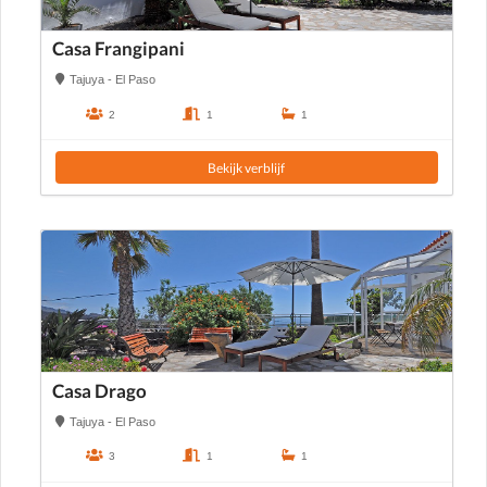
Casa Frangipani
Tajuya - El Paso
2
1
1
Bekijk verblijf
Casa Drago
Tajuya - El Paso
3
1
1