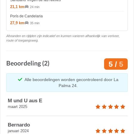
Santuario Virgen de las Nieves
21,1 km
24 min
Porís de Candelaria
27,9 km
35 min
Afstanden en rijtijden zijn indicatief en kunnen varieren afhankelijk van verkeer,
route of toegangsweg.
Beoordeling (2)
5 /
5
Alle beoordelingen worden gecontroleerd door La
Palma 24.
M und U aus E
maart 2025
Bernardo
januari 2024