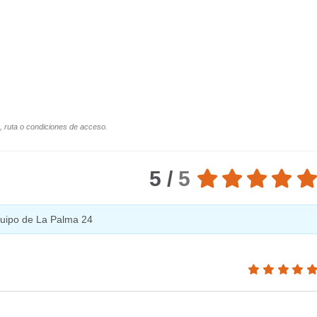
o, ruta o condiciones de acceso.
5 /
5
equipo de La Palma 24