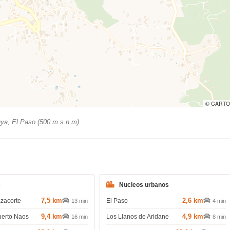
© CARTO
ya, El Paso (500 m.s.n.m)
s
Nucleos urbanos
7,5 km
2,6 km
azacorte
El Paso
13 min
4 min
9,4 km
4,9 km
uerto Naos
Los Llanos de Aridane
16 min
8 min