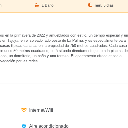
n
1 Baño
mín. 5 días
dos en la primavera de 2022 y amueblados con estilo, un tiempo especial y un
o en Tajuya, en el soleado lado oeste de La Palma, y es especialmente para
s casas típicas canarias en la propiedad de 750 metros cuadrados. Cada casa
ne unos 50 metros cuadrados, está situado directamente junto a la piscina de
na, un dormitorio, un baño y una terraza. El apartamento ofrece espacio
navegación por las redes.
Internet/Wifi
Aire acondicionado