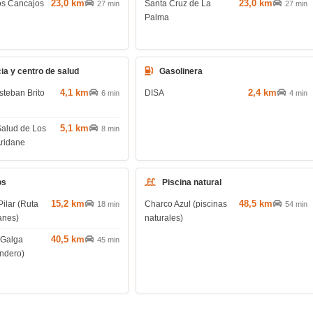
23,0 km
23,0 km
os Cancajos
Santa Cruz de La
27 min
27 min
Palma
ia y centro de salud
Gasolinera
4,1 km
2,4 km
steban Brito
DISA
6 min
4 min
5,1 km
Salud de Los
8 min
Aridane
os
Piscina natural
15,2 km
48,5 km
Pilar (Ruta
Charco Azul (piscinas
18 min
54 min
anes)
naturales)
40,5 km
 Galga
45 min
endero)