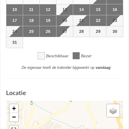
10
11
12
13
14
15
16
17
18
19
20
21
22
23
24
25
26
27
28
29
30
31
Beschikbaar
Bezet
De eigenaar heeft de kalender bijgewerkt op
vandaag
Locatie
+
−