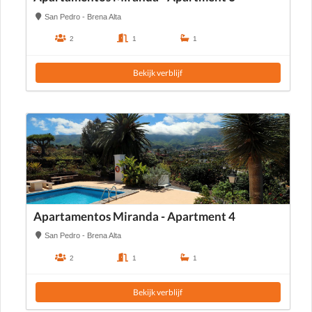
San Pedro - Brena Alta
2
1
1
Bekijk verblijf
Apartamentos Miranda - Apartment 4
San Pedro - Brena Alta
2
1
1
Bekijk verblijf