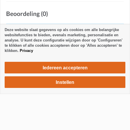
Beoordeling (0)
Alle beoordelingen worden gecontroleerd door La
Deze website slaat gegevens op als cookies om alle belangrijke
websitefuncties te bieden, evenals marketing, personalisatie en
Palma 24.
analyse. U kunt deze configuratie wijzigen door op 'Configureren'
te klikken of alle cookies accepteren door op 'Alles accepteren' te
klikken.
Privacy
Iedereen accepteren
Instellen
900 €
Verblijf aanvragen
per maand