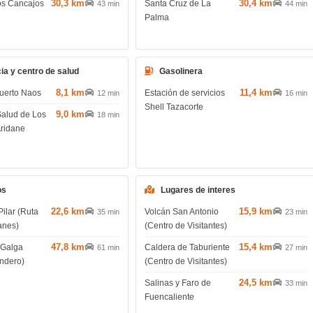
30,3 km
30,4 km
os Cancajos
Santa Cruz de La
43 min
44 min
Palma
ia y centro de salud
Gasolinera
8,1 km
11,4 km
uerto Naos
Estación de servicios
12 min
16 min
Shell Tazacorte
9,0 km
Salud de Los
18 min
Aridane
os
Lugares de interes
22,6 km
15,9 km
Pilar (Ruta
Volcán San Antonio
35 min
23 min
anes)
(Centro de Visitantes)
47,8 km
15,4 km
 Galga
Caldera de Taburiente
61 min
27 min
endero)
(Centro de Visitantes)
24,5 km
Salinas y Faro de
33 min
Fuencaliente