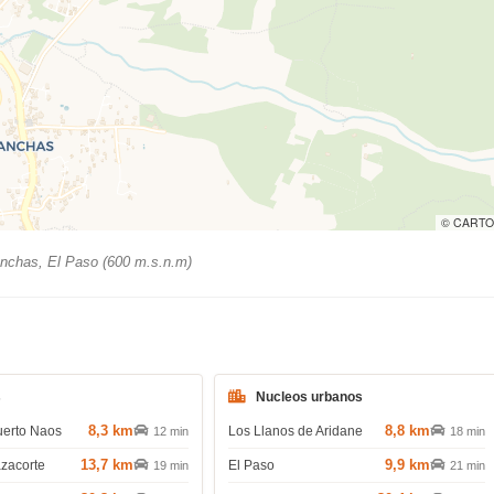
© CARTO
chas, El Paso (600 m.s.n.m)
s
Nucleos urbanos
8,3 km
8,8 km
uerto Naos
Los Llanos de Aridane
12 min
18 min
13,7 km
9,9 km
azacorte
El Paso
19 min
21 min