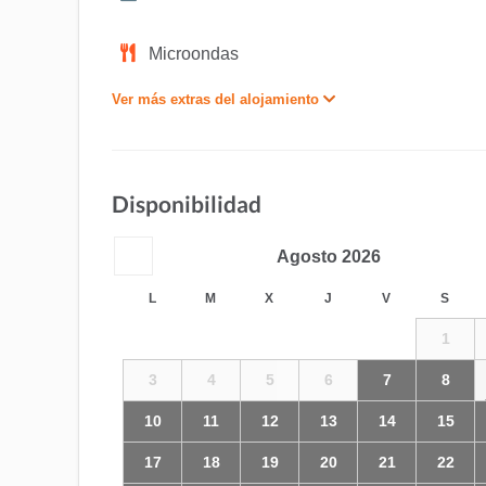
Microondas
Ver más extras del alojamiento
Disponibilidad
Agosto
2026
L
M
X
J
V
S
1
3
4
5
6
7
8
10
11
12
13
14
15
17
18
19
20
21
22