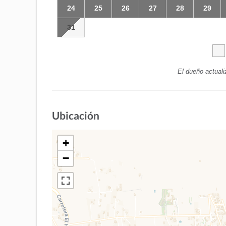
24
25
26
27
28
29
31
El dueño actuali
Ubicación
+
−