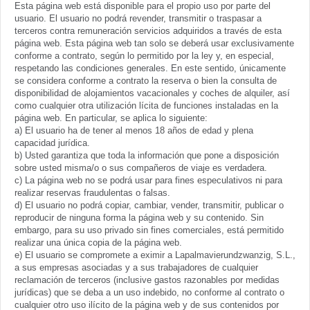
Esta página web está disponible para el propio uso por parte del
usuario. El usuario no podrá revender, transmitir o traspasar a
terceros contra remuneración servicios adquiridos a través de esta
página web. Esta página web tan solo se deberá usar exclusivamente
conforme a contrato, según lo permitido por la ley y, en especial,
respetando las condiciones generales. En este sentido, únicamente
se considera conforme a contrato la reserva o bien la consulta de
disponibilidad de alojamientos vacacionales y coches de alquiler, así
como cualquier otra utilización lícita de funciones instaladas en la
página web. En particular, se aplica lo siguiente:
a) El usuario ha de tener al menos 18 años de edad y plena
capacidad jurídica.
b) Usted garantiza que toda la información que pone a disposición
sobre usted misma/o o sus compañeros de viaje es verdadera.
c) La página web no se podrá usar para fines especulativos ni para
realizar reservas fraudulentas o falsas.
d) El usuario no podrá copiar, cambiar, vender, transmitir, publicar o
reproducir de ninguna forma la página web y su contenido. Sin
embargo, para su uso privado sin fines comerciales, está permitido
realizar una única copia de la página web.
e) El usuario se compromete a eximir a Lapalmavierundzwanzig, S.L.,
a sus empresas asociadas y a sus trabajadores de cualquier
reclamación de terceros (inclusive gastos razonables por medidas
jurídicas) que se deba a un uso indebido, no conforme al contrato o
cualquier otro uso ilícito de la página web y de sus contenidos por