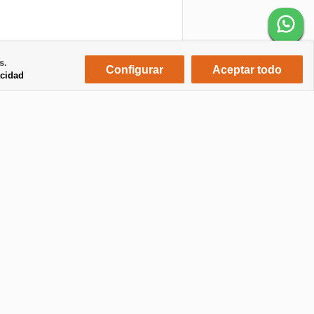
s.
Configurar
Aceptar todo
acidad
Grupo LaPalma24
Alquiler de coches
Alquiler de motos
Journal
Inmobiliaria
Diseño y programación web
eKomi / Oro
Valoraciones