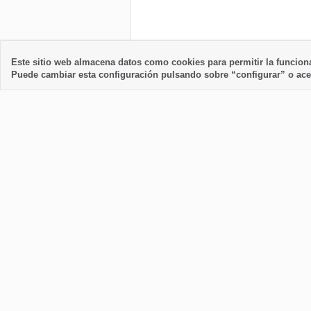
Este sitio web almacena datos como cookies para permitir la funciona
Puede cambiar esta configuración pulsando sobre “configurar” o ace
Alojamiento
Enlaces 
Casas y pisos para alquilar
Nuestro st
Apartamento
Sobre nos
Bungalow
Términos 
Casas rurales
Aviso lega
Fincas
Política d
con piscina
Transpare
Alquiler de larga estancia
SiteMap