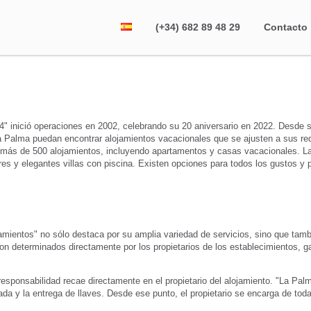
(+34) 682 89 48 29
Contacto
 inició operaciones en 2002, celebrando su 20 aniversario en 2022. Desde sus
La Palma puedan encontrar alojamientos vacacionales que se ajusten a sus req
tre más de 500 alojamientos, incluyendo apartamentos y casas vacacionales. L
es y elegantes villas con piscina. Existen opciones para todos los gustos y 
amientos" no sólo destaca por su amplia variedad de servicios, sino que tamb
son determinados directamente por los propietarios de los establecimientos, g
esponsabilidad recae directamente en el propietario del alojamiento. "La Palma
egada y la entrega de llaves. Desde ese punto, el propietario se encarga de t