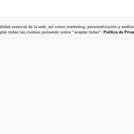
lidad esencial de la web, así como marketing, personalización y análisi
ptar todas las cookies pulsando sobre “aceptar todas”.
Política de Priv
útiles
Nuestra dirección
aff
C. Fernández Taño, 5
otros
38760 - Los Llanos de Aridane
y condiciones
La Palma - Islas Canarias
l
28.659341, -17.913154
e privacidad
la-palma24@la-palma24.net
ncia