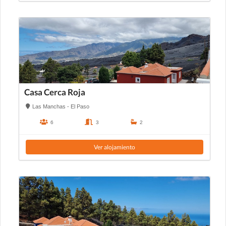
Casa Cerca Roja
Las Manchas - El Paso
6
3
2
Ver alojamiento