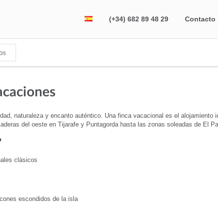
(+34) 682 89 48 29
Contacto
os
acaciones
d, naturaleza y encanto auténtico. Una finca vacacional es el alojamiento ide
as laderas del oeste en Tijarafe y Puntagorda hasta las zonas soleadas de El P
?
ales clásicos
ncones escondidos de la isla