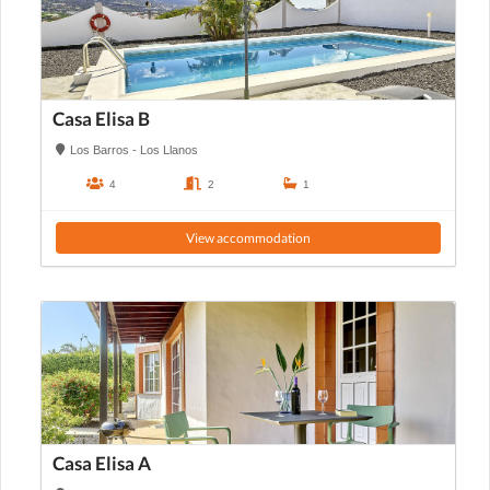
Casa Elisa B
Los Barros - Los Llanos
4
2
1
View accommodation
Casa Elisa A