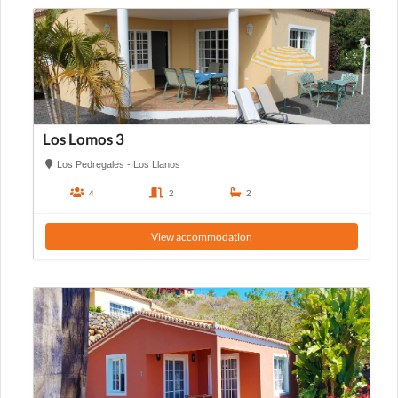
Los Lomos 3
Los Pedregales - Los Llanos
4
2
2
View accommodation