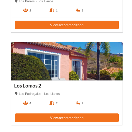
Los Barros - Los Llanos
2
1
1
View accommodation
Los Lomos 2
Los Pedregales - Los Llanos
4
2
2
View accommodation