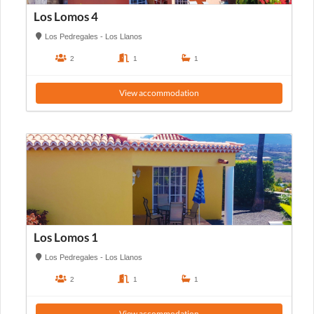
Los Lomos 4
Los Pedregales - Los Llanos
2
1
1
View accommodation
Los Lomos 1
Los Pedregales - Los Llanos
2
1
1
View accommodation