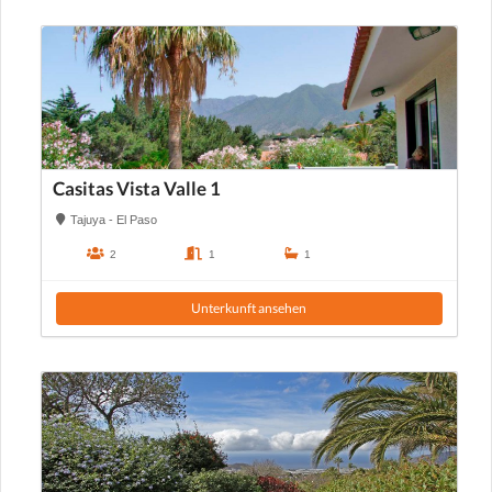
Casitas Vista Valle 1
Tajuya - El Paso
2
1
1
Unterkunft ansehen