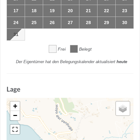
17
18
19
20
21
22
23
24
25
26
27
28
29
30
31
Frei
Belegt
Der Eigentümer hat den Belegungskalender aktualisiert
heute
Lage
+
−