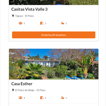
Casitas Vista Valle 3
Tajuya - El Paso
2
1
1
Unterkunft ansehen
Casa Esther
El Paso de Abajo - El Paso
4
2
1