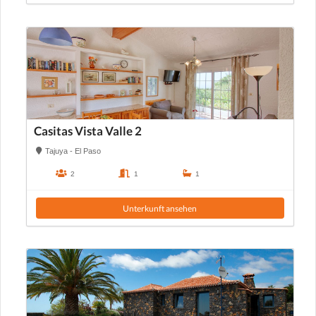
Casitas Vista Valle 2
Tajuya - El Paso
2
1
1
Unterkunft ansehen