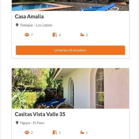
Casa Amalia
Todoque - Los Llanos
7
4
2
Unterkunft ansehen
Casitas Vista Valle 35
Tajuya - El Paso
2
1
1