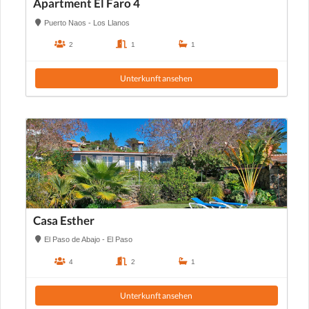
Apartment El Faro 4
Puerto Naos - Los Llanos
2
1
1
Unterkunft ansehen
Casa Esther
El Paso de Abajo - El Paso
4
2
1
Unterkunft ansehen