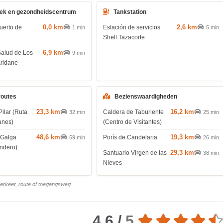
ek en gezondheidscentrum
Tankstation
0,0 km
2,6 km
uerto de
Estación de servicios
1 min
5 min
Shell Tazacorte
6,9 km
Salud de Los
9 min
Aridane
routes
Bezienswaardigheden
23,3 km
16,2 km
Pilar (Ruta
Caldera de Taburiente
32 min
25 min
anes)
(Centro de Visitantes)
48,6 km
19,3 km
 Galga
Porís de Candelaria
59 min
26 min
endero)
29,3 km
Santuario Virgen de las
38 min
Nieves
 verkeer, route of toegangsweg.
4.6 /
5