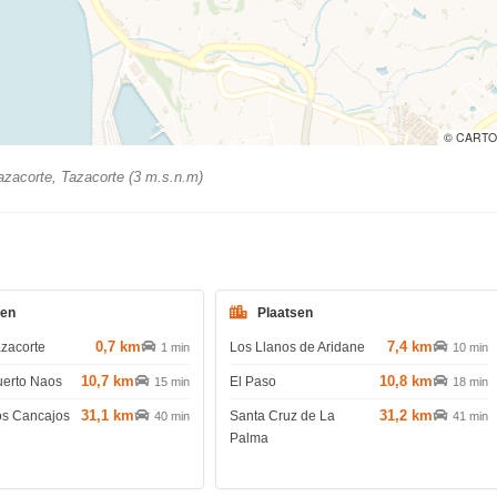
© CARTO
zacorte, Tazacorte (3 m.s.n.m)
den
Plaatsen
0,7 km
7,4 km
azacorte
Los Llanos de Aridane
1 min
10 min
10,7 km
10,8 km
uerto Naos
El Paso
15 min
18 min
31,1 km
31,2 km
os Cancajos
Santa Cruz de La
40 min
41 min
Palma