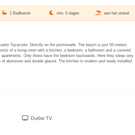
1 Badkamer
min. 5 dagen
aan het strand
f Puerto Tazacorte. Directly on the promenade. The beach is just 50 meters
sists of a living room with a kitchen, a bedroom, a bathroom and a covered
ner apartments. Only these have the bedroom backwards. Here they sleep very
 of aluminum and double glazed. The kitchen is modern and newly installed
Duitse TV