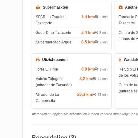
Supermarkten
Apothe
3,4 km
SPAR La Esquina ·
Farmacia P
5 min
Tazacorte
Tazacorte
3,4 km
SuperDino Tazacorte
Centro de 
5 min
Llanos de 
6,5 km
Supermercado Argual
9 min
Uitzichtpunten
Wandel
8,0 km
Torre El Time
Refugio El 
9 min
de los Volc
8,2 km
Volcán Tajogaite
14 min
(mirador de Tacande)
Cubo de la
(entrada s
20,3 km
Mirador de La
35 min
Cumbrecita
Afstanden en rijtijden zijn indicatief en kunnen varieren afhankelijk van
Beoordeling (3)