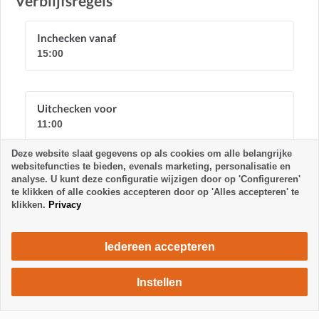
Verblijfsregels
Inchecken vanaf
15:00
Uitchecken voor
11:00
Deze website slaat gegevens op als cookies om alle belangrijke
Tijd volgens lokale Canarische Eilanden
websitefuncties te bieden, evenals marketing, personalisatie en
analyse. U kunt deze configuratie wijzigen door op 'Configureren'
te klikken of alle cookies accepteren door op 'Alles accepteren' te
klikken.
Privacy
Iedereen accepteren
Instellen
640 €
Verblijf aanvragen
/ week