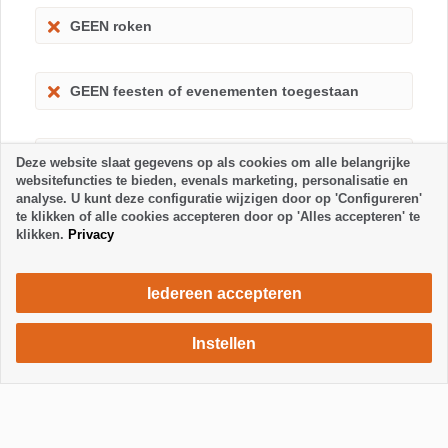
GEEN roken
GEEN feesten of evenementen toegestaan
Kinderen toegestaan
Deze website slaat gegevens op als cookies om alle belangrijke
websitefuncties te bieden, evenals marketing, personalisatie en
analyse. U kunt deze configuratie wijzigen door op 'Configureren'
te klikken of alle cookies accepteren door op 'Alles accepteren' te
klikken.
Privacy
Iedereen accepteren
Instellen
1260 €
Verblijf aanvragen
/ week