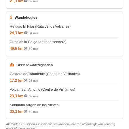
21,3 km
37 min
Wandelroutes
Refugio El Pilar (Ruta de los Volcanes)
24,3 km
34 min
Cubo de la Galga (entrada sendero)
49,6 km
60 min
Bezienswaardigheden
Caldera de Taburiente (Centro de Visitantes)
17,2 km
26 min
Volcán San Antonio (Centro de Visitantes)
23,3 km
32 min
Santuario Virgen de las Nieves
30,3 km
39 min
Afstanden en rijtijden zijn indicatief en kunnen varieren afhankelijk van verkeer,
route of toegangsweg.