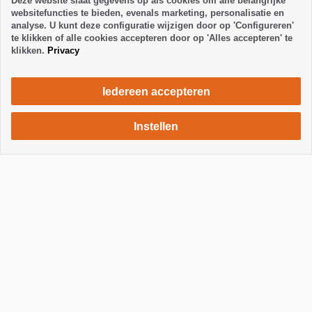
Deze website slaat gegevens op als cookies om alle belangrijke
websitefuncties te bieden, evenals marketing, personalisatie en
analyse. U kunt deze configuratie wijzigen door op 'Configureren'
te klikken of alle cookies accepteren door op 'Alles accepteren' te
klikken.
Privacy
Iedereen accepteren
Instellen
1112 €
Verblijf aanvragen
/ week
Toon / Verberg footer