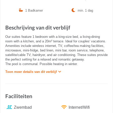
1 Badkamer
min. 1 dag
Beschrijving van dit verblijf
Our suites feature 1 bedroom with a king-size bed, a living-dining
room with a kitchen, and a 20m² terrace. Ideal for couples' vacations.
Amenities include wireless internet, TV, coffee/tea making facilities,
microwave, mini-fridge, bed linen, mini bar, room service, telephone,
satellite/cable TV, hairdryer, and air conditioning. These suites provide
the perfect setting for a relaxed and romantic getaway.
The pool is communal. Possible heating in winter.
Toon meer details van dit verblijf
Faciliteiten
Zwembad
Internet/Wifi