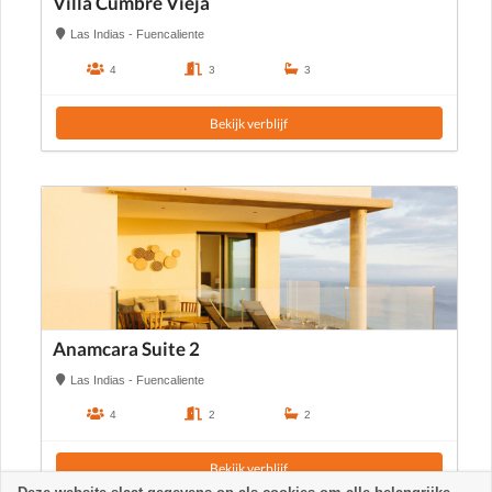
Villa Cumbre Vieja
Las Indias - Fuencaliente
4
3
3
Bekijk verblijf
Anamcara Suite 2
Las Indias - Fuencaliente
4
2
2
Bekijk verblijf