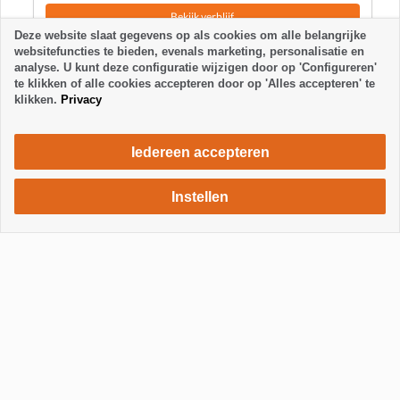
Bekijk verblijf
Deze website slaat gegevens op als cookies om alle belangrijke
websitefuncties te bieden, evenals marketing, personalisatie en
analyse. U kunt deze configuratie wijzigen door op 'Configureren'
te klikken of alle cookies accepteren door op 'Alles accepteren' te
klikken.
Privacy
Iedereen accepteren
Instellen
520 €
Verblijf aanvragen
/ week
Toon / Verberg footer