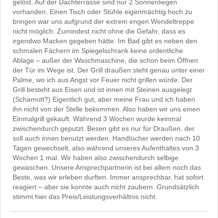
gelöst. Auf der Dachterrasse sind nur 2 Sonnenliegen
vorhanden. Einen Tisch oder Stühle eigenmächtig hoch zu
bringen war uns aufgrund der extrem engen Wendeltreppe
nicht möglich. Zumindest nicht ohne die Gefahr, dass es
irgendwo Macken gegeben hätte. Im Bad gibt es neben den
schmalen Fächern im Spiegelschrank keine ordentliche
Ablage – außer der Waschmaschine, die schon beim Öffnen
der Tür im Wege ist. Der Grill draußen steht genau unter einer
Palme, wo ich aus Angst vor Feuer nicht grillen würde. Der
Grill besteht aus Eisen und ist innen mit Steinen ausgelegt
(Schamott?) Eigentlich gut, aber meine Frau und ich haben
ihn nicht von der Stelle bekommen. Also haben wir uns einen
Einmalgrill gekauft. Während 3 Wochen wurde keinmal
zwischendurch geputzt. Besen gibt es nur für Draußen, der
soll auch innen benutzt werden. Handtücher werden nach 10
Tagen gewechselt, also während unseres Aufenthaltes von 3
Wochen 1 mal. Wir haben also zwischendurch selbige
gewaschen. Unsere Ansprechpartnerin ist bei allem noch das
Beste, was wir erleben durften. Immer ansprechbar, hat sofort
reagiert – aber sie konnte auch nicht zaubern. Grundsätzlich
stimmt hier das Preis/Leistungsverhältnis nicht.