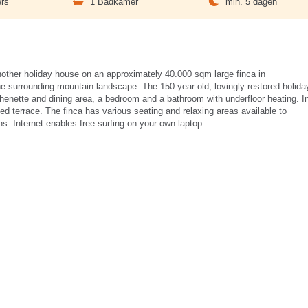
rs
1 Badkamer
min. 5 dagen
nother holiday house on an approximately 40.000 sqm large finca in
the surrounding mountain landscape. The 150 year old, lovingly restored holida
tchenette and dining area, a bedroom and a bathroom with underfloor heating. I
ed terrace. The finca has various seating and relaxing areas available to
 Internet enables free surfing on your own laptop.