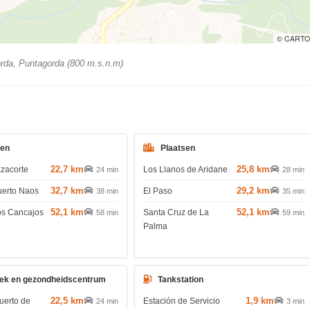
© CARTO
da, Puntagorda (800 m.s.n.m)
den
Plaatsen
22,7 km
25,8 km
azacorte
Los Llanos de Aridane
24 min
28 min
32,7 km
29,2 km
uerto Naos
El Paso
38 min
35 min
52,1 km
52,1 km
os Cancajos
Santa Cruz de La
58 min
59 min
Palma
ek en gezondheidscentrum
Tankstation
22,5 km
1,9 km
uerto de
Estación de Servicio
24 min
3 min