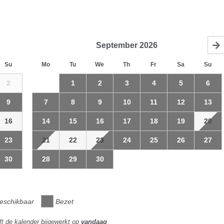
September
2026
Su
Mo
Tu
We
Th
Fr
Sa
Su
2
1
2
3
4
5
6
9
7
8
9
10
11
12
13
16
14
15
16
17
18
19
20
23
21
22
23
24
25
26
27
30
28
29
30
eschikbaar
Bezet
ft de kalender bijgewerkt op
vandaag