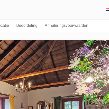
catie
Beoordeling
Annuleringsvoorwaarden