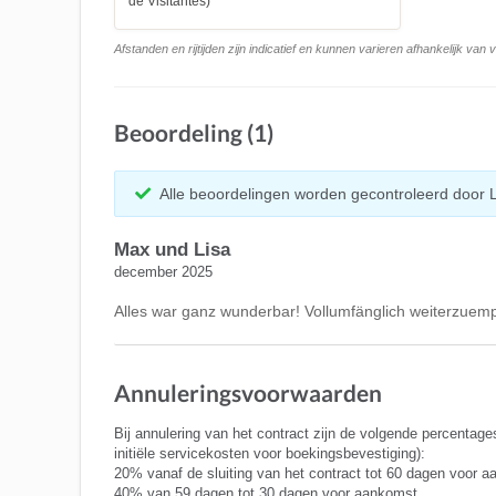
de Visitantes)
Afstanden en rijtijden zijn indicatief en kunnen varieren afhankelijk van
Beoordeling (1)
Alle beoordelingen worden gecontroleerd door 
Max und Lisa
december 2025
Alles war ganz wunderbar! Vollumfänglich weiterzuemp
Annuleringsvoorwaarden
Bij annulering van het contract zijn de volgende percentage
initiële servicekosten voor boekingsbevestiging):
20% vanaf de sluiting van het contract tot 60 dagen voor 
40% van 59 dagen tot 30 dagen voor aankomst