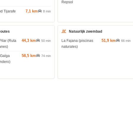
Repsol
7,1 km
d Tijarafe
8 min
routes
Natuurlijk zwembad
44,3 km
51,9 km
Pilar (Ruta
La Fajana (piscinas
50 min
66 min
anes)
naturales)
58,5 km
 Galga
74 min
endero)