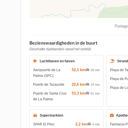
Puntagor
Bezienswaardigheden in de buurt
Geschatte rijafstanden vanaf het verblijf.
Luchthaven en haven
Stran
52,1 km
Aeropuerto de La
Playa de T
59 min
Palma (SPC)
Playa de P
22,6 km
Puerto de Tazacorte
24 min
Playa de L
53,3 km
Puerto de Santa Cruz
61 min
de La Palma
Supermarkten
Apothe
2,2 km
SPAR El Pino
Farmacia P
4 min