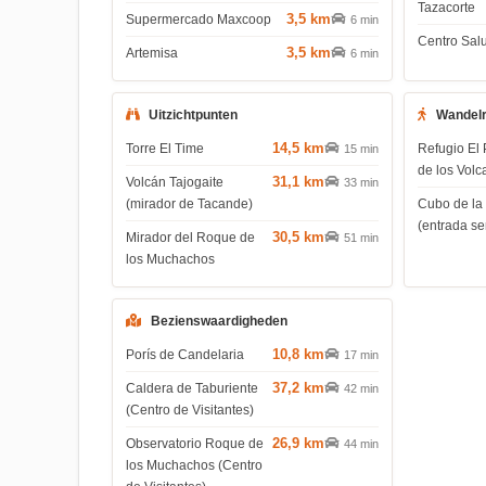
Tazacorte
3,5 km
Supermercado Maxcoop
6 min
Centro Salu
3,5 km
Artemisa
6 min
Uitzichtpunten
Wandel
14,5 km
Torre El Time
Refugio El 
15 min
de los Volc
31,1 km
Volcán Tajogaite
33 min
(mirador de Tacande)
Cubo de la
(entrada s
30,5 km
Mirador del Roque de
51 min
los Muchachos
Bezienswaardigheden
10,8 km
Porís de Candelaria
17 min
37,2 km
Caldera de Taburiente
42 min
(Centro de Visitantes)
26,9 km
Observatorio Roque de
44 min
los Muchachos (Centro