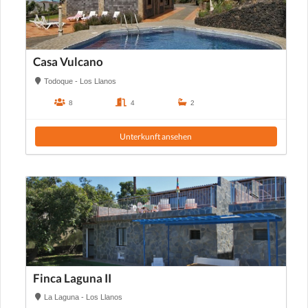
Casa Vulcano
Todoque - Los Llanos
8
4
2
Unterkunft ansehen
Finca Laguna II
La Laguna - Los Llanos