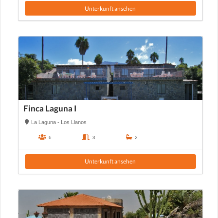
Unterkunft ansehen
Finca Laguna I
La Laguna - Los Llanos
6
3
2
Unterkunft ansehen