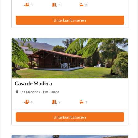
6
3
2
Unterkunft ansehen
Casa de Madera
Las Manchas - Los Llanos
4
2
1
Unterkunft ansehen