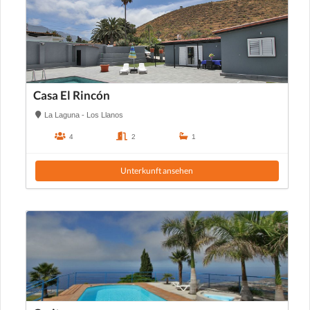
Casa El Rincón
La Laguna - Los Llanos
4
2
1
Unterkunft ansehen