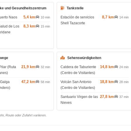
ke und Gesundheitszentrum
Tankstelle
5,4 km
8,7 km
uerto Naos
Estación de servicios
10 min
14 min
Shell Tazacorte
8,3 km
Salud de Los
15 min
Aridane
wege
Sehenswürdigkeiten
21,9 km
14,8 km
Pilar (Ruta
Caldera de Taburiente
32 min
24 min
anes)
(Centro de Visitantes)
47,2 km
18,8 km
 Galga
Volcán San Antonio
58 min
28 min
endero)
(Centro de Visitantes)
27,8 km
Santuario Virgen de las
37 min
Nieves
r, Route oder Zufahrt variieren.