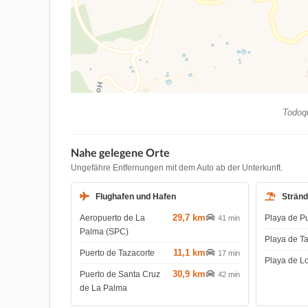
Todoqu
Nahe gelegene Orte
Ungefähre Entfernungen mit dem Auto ab der Unterkunft.
Flughafen und Hafen
Strän
29,7 km
Aeropuerto de La
Playa de P
41 min
Palma (SPC)
Playa de T
11,1 km
Puerto de Tazacorte
17 min
Playa de L
30,9 km
Puerto de Santa Cruz
42 min
de La Palma