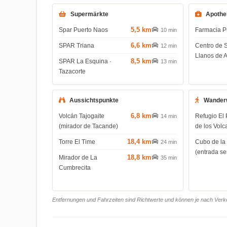
Supermärkte
Apothe
5,5 km
Spar Puerto Naos
Farmacia P
10 min
6,6 km
SPAR Triana
Centro de 
12 min
Llanos de 
8,5 km
SPAR La Esquina ·
13 min
Tazacorte
Aussichtspunkte
Wander
6,8 km
Volcán Tajogaite
Refugio El 
14 min
(mirador de Tacande)
de los Volc
18,4 km
Torre El Time
Cubo de la
24 min
(entrada s
18,8 km
Mirador de La
35 min
Cumbrecita
Entfernungen und Fahrzeiten sind Richtwerte und können je nach Verkeh