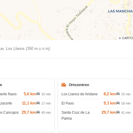
© CARTO
e, Los Llanos (350 m.s.n.m)
de
Ortszentren
5,6 km
8,2 km
uerto Naos
Los Llanos de Aridane
10 min
15 min
11,1 km
9,3 km
azacorte
El Paso
17 min
18 min
29,7 km
29,7 km
os Cancajos
Santa Cruz de La
40 min
41 min
Palma