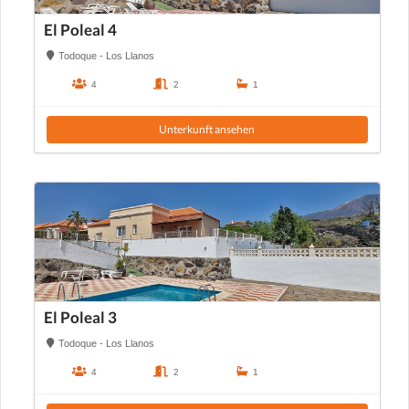
El Poleal 4
Todoque - Los Llanos
4
2
1
Unterkunft ansehen
El Poleal 3
Todoque - Los Llanos
4
2
1