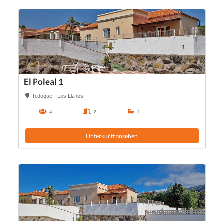
El Poleal 1
Todoque - Los Llanos
4
2
1
Unterkunft ansehen