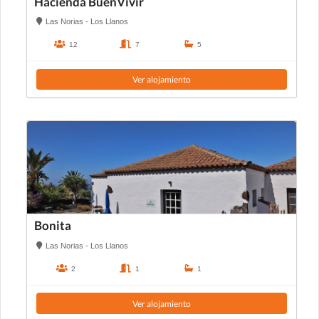
Hacienda BuenVivir
Las Norias - Los Llanos
12
7
5
Ver alojamiento
Bonita
Las Norias - Los Llanos
2
1
1
Ver alojamiento