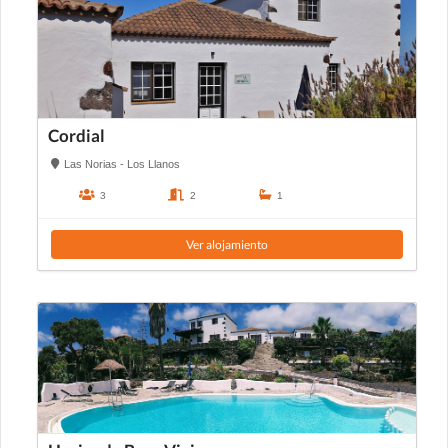
Cordial
Las Norias - Los Llanos
3
2
1
Ver alojamiento