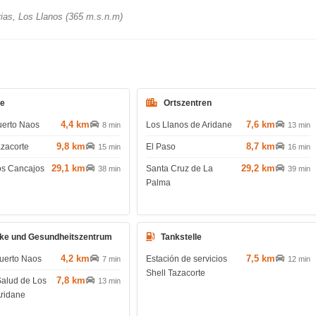
ias, Los Llanos (365 m.s.n.m)
de
Ortszentren
4,4 km
7,6 km
uerto Naos
Los Llanos de Aridane
8 min
13 min
9,8 km
8,7 km
azacorte
El Paso
15 min
16 min
29,1 km
29,2 km
os Cancajos
Santa Cruz de La
38 min
39 min
Palma
ke und Gesundheitszentrum
Tankstelle
4,2 km
7,5 km
uerto Naos
Estación de servicios
7 min
12 min
Shell Tazacorte
7,8 km
Salud de Los
13 min
Aridane