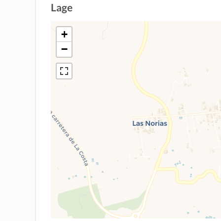
Lage
+
−