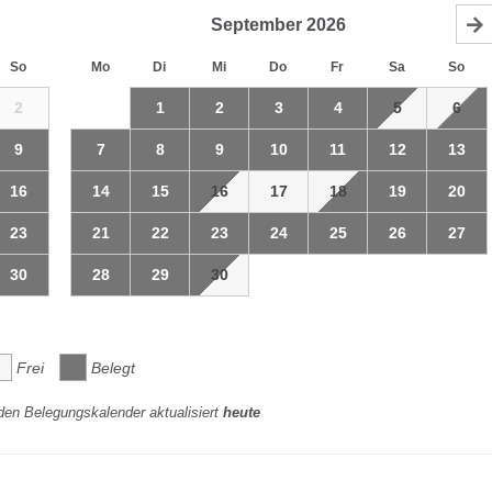
September
2026
So
Mo
Di
Mi
Do
Fr
Sa
So
2
1
2
3
4
5
6
9
7
8
9
10
11
12
13
16
14
15
16
17
18
19
20
23
21
22
23
24
25
26
27
30
28
29
30
Frei
Belegt
den Belegungskalender aktualisiert
heute