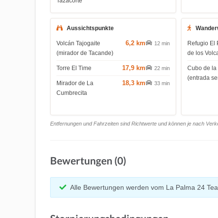
Tazacorte
Aussichtspunkte
Wander
6,2 km
Volcán Tajogaite
Refugio El 
12 min
(mirador de Tacande)
de los Volc
17,9 km
Torre El Time
Cubo de la
22 min
(entrada s
18,3 km
Mirador de La
33 min
Cumbrecita
Entfernungen und Fahrzeiten sind Richtwerte und können je nach Verkeh
Bewertungen (0)
Alle Bewertungen werden vom La Palma 24 Tea