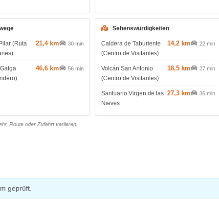
wege
Sehenswürdigkeiten
21,4 km
14,2 km
Pilar (Ruta
Caldera de Taburiente
30 min
22 min
anes)
(Centro de Visitantes)
46,6 km
18,5 km
 Galga
Volcán San Antonio
56 min
27 min
endero)
(Centro de Visitantes)
27,3 km
Santuario Virgen de las
36 min
Nieves
r, Route oder Zufahrt variieren.
m geprüft.