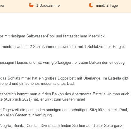
mer
1 Badezimmer
mind. 2 Tage
ge mit riesigem Salzwasser-Pool und fantastischem Meerblick.
tments: zwei mit 2 Schlafzimmern sowie drei mit 1 Schlafzimmer. Es gibt
chossigen Hauses und hat vom großzügigen, privaten Balkon den eindeutig
das Schlafzimmer hat ein großes Doppelbett mit Überlänge. Im Estrella gibt
troherd und ein schönes modernisiertes Bad.
Sitzbereich kommt man auf den Balkon des Apartments Estrella wo man auch
te (Ausbruch 2021) hat, er wirkt zum Greifen nahe!
e Tageszeit die passenden sonnigen oder schattigen Sitzplätze bietet. Pool,
en allen Gästen zur Verfügung.
gría, Bonita, Cordial, Diversidad) finden Sie hier auf dieser Seite ganz