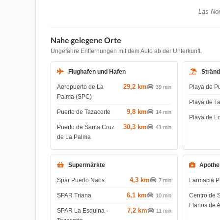
Las Nor
Nahe gelegene Orte
Ungefähre Entfernungen mit dem Auto ab der Unterkunft.
Flughafen und Hafen
Strän
29,2 km
Aeropuerto de La
Playa de P
39 min
Palma (SPC)
Playa de T
9,8 km
Puerto de Tazacorte
14 min
Playa de L
30,3 km
Puerto de Santa Cruz
41 min
de La Palma
Supermärkte
Apothe
4,3 km
Spar Puerto Naos
Farmacia P
7 min
6,1 km
SPAR Triana
Centro de 
10 min
Llanos de 
7,2 km
SPAR La Esquina ·
11 min