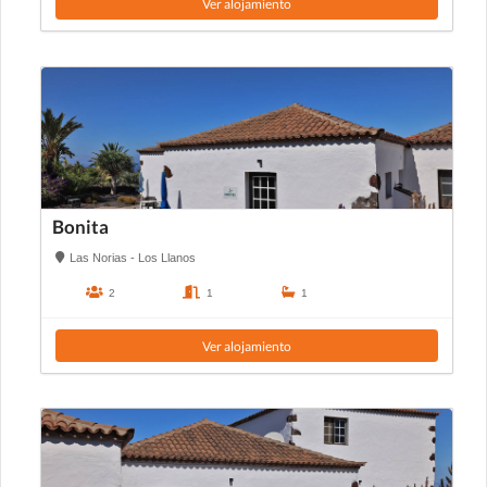
Ver alojamiento
Bonita
Las Norias - Los Llanos
2
1
1
Ver alojamiento