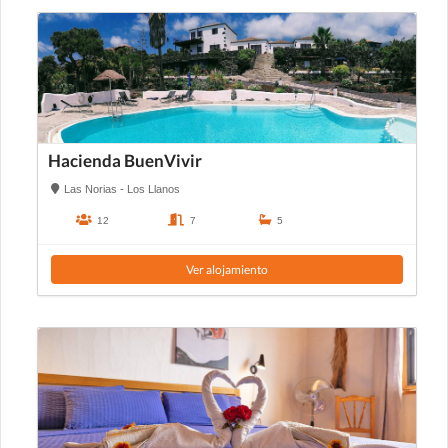
Hacienda BuenVivir
Las Norias - Los Llanos
12
7
5
Ver alojamiento