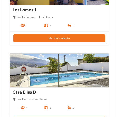
Los Lomos 1
Los Pedregales - Los Llanos
2
1
1
Ver alojamiento
Casa Elisa B
Los Barros - Los Llanos
4
2
1