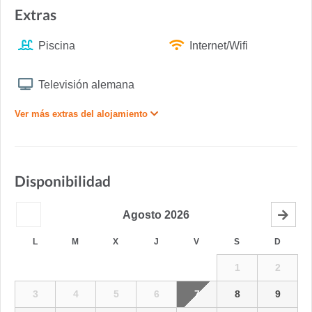
Extras
Piscina
Internet/Wifi
Televisión alemana
Ver más extras del alojamiento
Disponibilidad
Agosto
2026
L
M
X
J
V
S
D
1
2
3
4
5
6
7
8
9