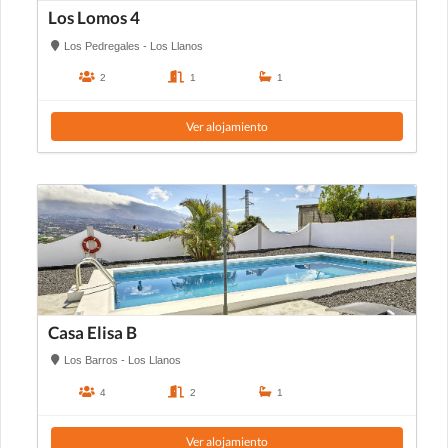
Los Lomos 4
Los Pedregales - Los Llanos
2
1
1
Ver alojamiento
Casa Elisa B
Los Barros - Los Llanos
4
2
1
Ver alojamiento