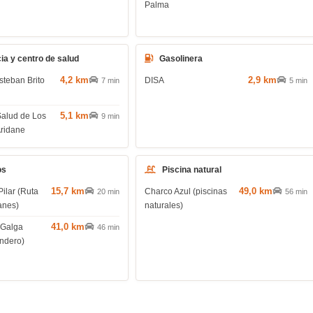
Palma
ia y centro de salud
Gasolinera
4,2 km
2,9 km
steban Brito
DISA
7 min
5 min
5,1 km
Salud de Los
9 min
Aridane
os
Piscina natural
15,7 km
49,0 km
Pilar (Ruta
Charco Azul (piscinas
20 min
56 min
anes)
naturales)
41,0 km
 Galga
46 min
endero)