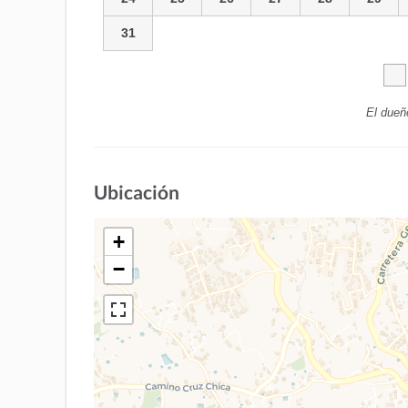
31
El dueñ
Ubicación
+
−