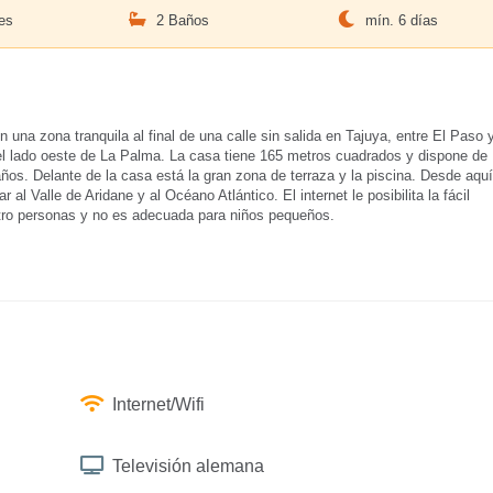
es
2 Baños
mín. 6 días
na zona tranquila al final de una calle sin salida en Tajuya, entre El Paso 
el lado oeste de La Palma. La casa tiene 165 metros cuadrados y dispone de
ños. Delante de la casa está la gran zona de terraza y la piscina. Desde aquí
al Valle de Aridane y al Océano Atlántico. El internet le posibilita la fácil
atro personas y no es adecuada para niños pequeños.
Internet/Wifi
Televisión alemana