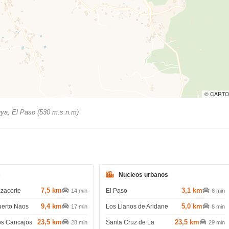
© CARTO
ya, El Paso (530 m.s.n.m)
s
Nucleos urbanos
7,5 km
3,1 km
azacorte
El Paso
14 min
6 min
9,4 km
5,0 km
uerto Naos
Los Llanos de Aridane
17 min
8 min
23,5 km
23,5 km
os Cancajos
Santa Cruz de La
28 min
29 min