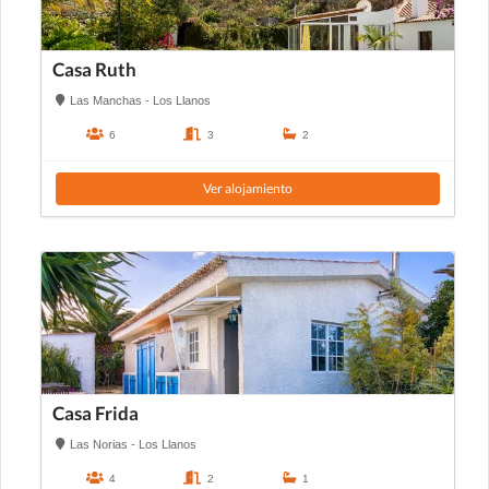
Casa Ruth
Las Manchas - Los Llanos
6
3
2
Ver alojamiento
Casa Frida
Las Norias - Los Llanos
4
2
1