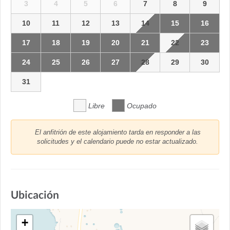
3
4
5
6
7
8
9
10
11
12
13
14
15
16
17
18
19
20
21
22
23
24
25
26
27
28
29
30
31
Libre
Ocupado
El anfitrión de este alojamiento tarda en responder a las
solicitudes y el calendario puede no estar actualizado.
Ubicación
+