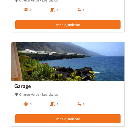
Charco Verde - Los Llanos
2
1
1
Ver alojamiento
Garage
Charco Verde - Los Llanos
3
1
1
Ver alojamiento