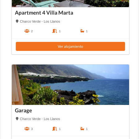
Apartment 4 Villa Marta
Charco Verde - Los Llanos
2
1
1
Ver alojamiento
Garage
Charco Verde - Los Llanos
3
1
1