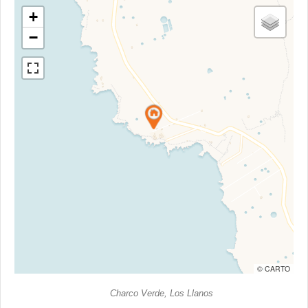
+
−
© CARTO
Charco Verde, Los Llanos