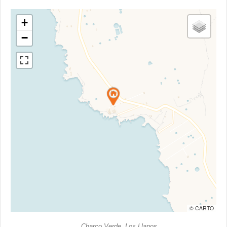
+
−
© CARTO
Charco Verde, Los Llanos