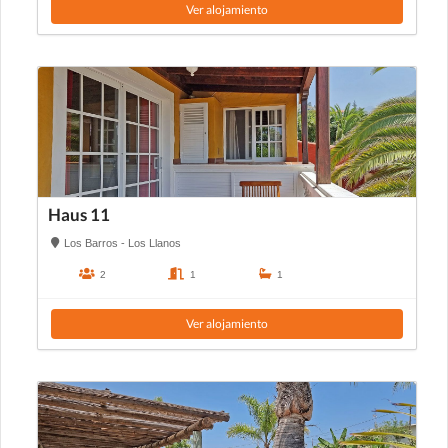
Ver alojamiento
Haus 11
Los Barros - Los Llanos
2
1
1
Ver alojamiento