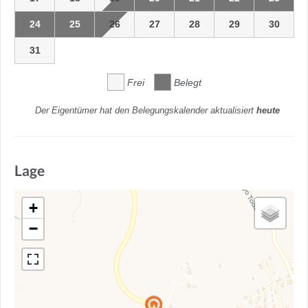
24
25
26
27
28
29
30
31
Frei
Belegt
Der Eigentümer hat den Belegungskalender aktualisiert
heute
Lage
+
−