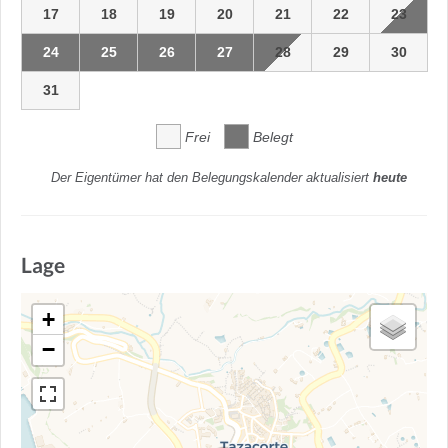
17
18
19
20
21
22
23
24
25
26
27
28
29
30
31
Frei
Belegt
Der Eigentümer hat den Belegungskalender aktualisiert
heute
Lage
+
−