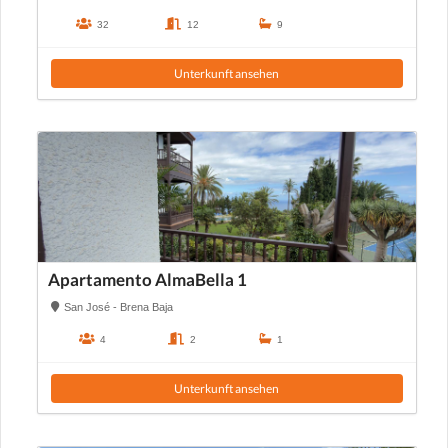
32
12
9
Unterkunft ansehen
Apartamento AlmaBella 1
San José - Brena Baja
4
2
1
Unterkunft ansehen