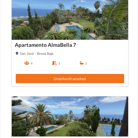
Apartamento AlmaBella 7
San José - Brena Baja
4
1
1
Unterkunft ansehen