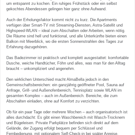
um entspannt zu kochen. Ein ruhiges Frühstück oder ein selbst
gekochtes Abendessen gelingen hier ganz ohne Aufwand.
Auch der Erholungsfaktor kommt nicht zu kurz. Die Apartments
verfügen über Smart-TV mit Streaming-Diensten, Astra-Satellit und
Highspeed-WLAN – ideal zum Abschalten oder Arbeiten, wenn nötig.
Die Räume sind hell und funktional, und alle Unterkünfte bieten einen
Balkon mit Meerblick, wo die ersten Sonnenstrahlen des Tages zur
Erfahrung dazugehören.
Das Badezimmer ist praktisch und komplett ausgestattet: komfortable
Dusche, weiche Handtücher, Föhn und alles, was man für den Alltag
braucht – unkompliziert und angenehm.
Den wirklichen Unterschied macht AlmaBella jedoch in den
Gemeinschaftsbereichen: ein ganzjährig geöffneter Pool, Sauna auf
Anfrage, Grill- und Außenofenbereich, Tennisplatz sowie WLAN im
gesamten Komplex – auch im Außenbereich. Bereiche, die zum
Abschalten einladen, ohne auf Komfort zu verzichten.
Ob für ein paar Tage oder mehrere Wochen – auch organisatorisch ist
alles durchdacht: Es gibt einen Waschbereich mit Wasch-Trocknern
und Bügeleisen. Private Parkplätze befinden sich direkt auf dem
Gelände, der Zugang erfolgt bequem per Schlüssel und
Fernbedienung, mit optionalem Self-Check-in bei später Anreise.