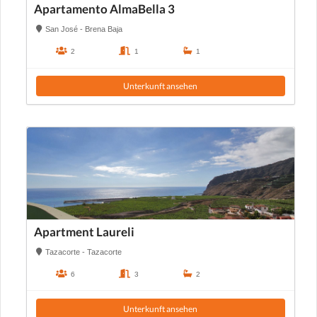
Apartamento AlmaBella 3
San José - Brena Baja
2
1
1
Unterkunft ansehen
Apartment Laureli
Tazacorte - Tazacorte
6
3
2
Unterkunft ansehen