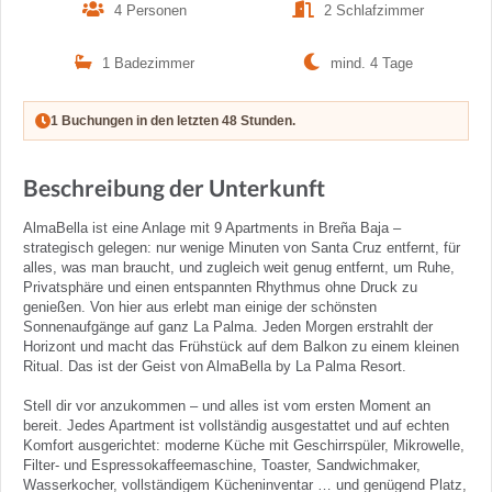
4 Personen
2 Schlafzimmer
1 Badezimmer
mind. 4 Tage
1 Buchungen in den letzten 48 Stunden.
Beschreibung der Unterkunft
AlmaBella ist eine Anlage mit 9 Apartments in Breña Baja –
strategisch gelegen: nur wenige Minuten von Santa Cruz entfernt, für
alles, was man braucht, und zugleich weit genug entfernt, um Ruhe,
Privatsphäre und einen entspannten Rhythmus ohne Druck zu
genießen. Von hier aus erlebt man einige der schönsten
Sonnenaufgänge auf ganz La Palma. Jeden Morgen erstrahlt der
Horizont und macht das Frühstück auf dem Balkon zu einem kleinen
Ritual. Das ist der Geist von AlmaBella by La Palma Resort.
Stell dir vor anzukommen – und alles ist vom ersten Moment an
bereit. Jedes Apartment ist vollständig ausgestattet und auf echten
Komfort ausgerichtet: moderne Küche mit Geschirrspüler, Mikrowelle,
Filter- und Espressokaffeemaschine, Toaster, Sandwichmaker,
Wasserkocher, vollständigem Kücheninventar … und genügend Platz,