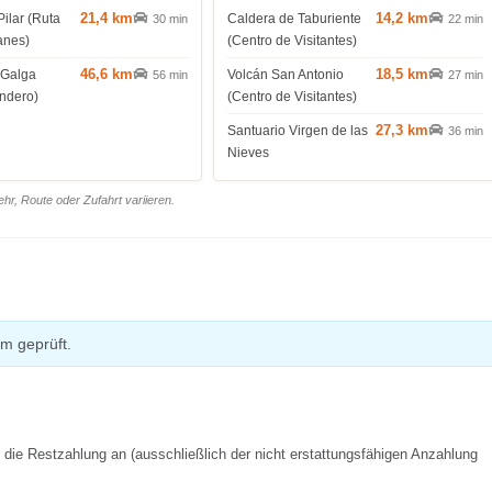
21,4 km
14,2 km
Pilar (Ruta
Caldera de Taburiente
30 min
22 min
anes)
(Centro de Visitantes)
46,6 km
18,5 km
 Galga
Volcán San Antonio
56 min
27 min
endero)
(Centro de Visitantes)
27,3 km
Santuario Virgen de las
36 min
Nieves
r, Route oder Zufahrt variieren.
m geprüft.
f die Restzahlung an (ausschließlich der nicht erstattungsfähigen Anzahlung