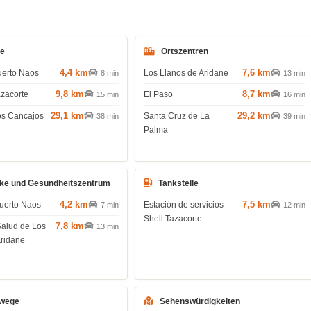
de
Ortszentren
4,4 km
7,6 km
uerto Naos
Los Llanos de Aridane
8 min
13 min
9,8 km
8,7 km
azacorte
El Paso
15 min
16 min
29,1 km
29,2 km
os Cancajos
Santa Cruz de La
38 min
39 min
Palma
ke und Gesundheitszentrum
Tankstelle
4,2 km
7,5 km
uerto Naos
Estación de servicios
7 min
12 min
Shell Tazacorte
7,8 km
Salud de Los
13 min
Aridane
wege
Sehenswürdigkeiten