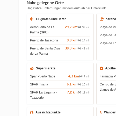
Nahe gelegene Orte
Ungefähre Entfernungen mit dem Auto ab der Unterkunft.
Flughafen und Hafen
Strän
29,2 km
Aeropuerto de La
Playa de P
39 min
Palma (SPC)
Playa de T
9,8 km
Puerto de Tazacorte
14 min
Playa de L
30,3 km
Puerto de Santa Cruz
41 min
de La Palma
Supermärkte
Apothe
4,3 km
Spar Puerto Naos
Farmacia P
7 min
6,1 km
SPAR Triana
Centro de 
10 min
Llanos de 
7,2 km
SPAR La Esquina ·
11 min
Tazacorte
Aussichtspunkte
Wander