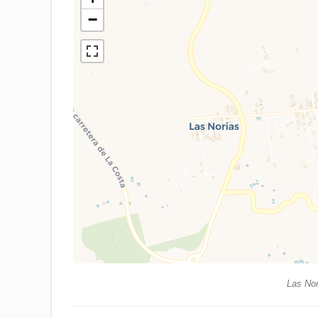
−
Las Nor