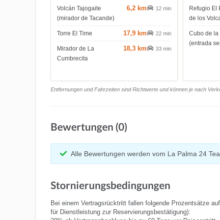
6,2 km
Volcán Tajogaite
Refugio El 
12 min
(mirador de Tacande)
de los Volc
17,9 km
Torre El Time
Cubo de la
22 min
(entrada s
18,3 km
Mirador de La
33 min
Cumbrecita
Entfernungen und Fahrzeiten sind Richtwerte und können je nach Verkeh
Bewertungen (0)
Alle Bewertungen werden vom La Palma 24 Tea
Stornierungsbedingungen
Bei einem Vertragsrücktritt fallen folgende Prozentsätze au
für Dienstleistung zur Reservierungsbestätigung):