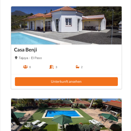
Casa Benji
Tajuya - El Paso
6
3
2
Unterkunft ansehen