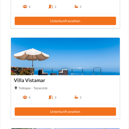
4
2
2
Unterkunft ansehen
Villa Vistamar
Todoque - Tazacorte
6
3
2
Unterkunft ansehen