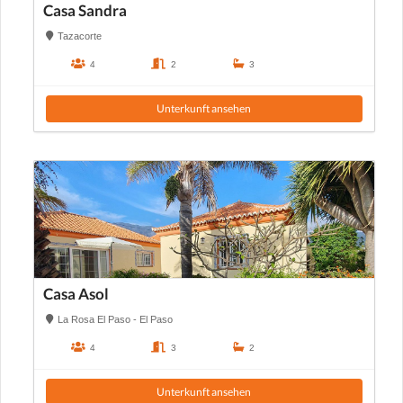
Casa Sandra
Tazacorte
4
2
3
Unterkunft ansehen
Casa Asol
La Rosa El Paso - El Paso
4
3
2
Unterkunft ansehen