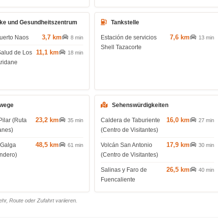
ke und Gesundheitszentrum
Tankstelle
3,7 km
7,6 km
uerto Naos
Estación de servicios
8 min
13 min
Shell Tazacorte
11,1 km
Salud de Los
18 min
Aridane
wege
Sehenswürdigkeiten
23,2 km
16,0 km
Pilar (Ruta
Caldera de Taburiente
35 min
27 min
anes)
(Centro de Visitantes)
48,5 km
17,9 km
 Galga
Volcán San Antonio
61 min
30 min
endero)
(Centro de Visitantes)
26,5 km
Salinas y Faro de
40 min
Fuencaliente
r, Route oder Zufahrt variieren.