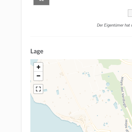
Der Eigentümer hat 
Lage
+
−