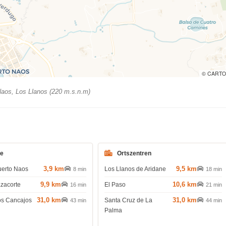
© CARTO
aos, Los Llanos (220 m.s.n.m)
de
Ortszentren
3,9 km
9,5 km
uerto Naos
Los Llanos de Aridane
8 min
18 min
9,9 km
10,6 km
azacorte
El Paso
16 min
21 min
31,0 km
31,0 km
os Cancajos
Santa Cruz de La
43 min
44 min
Palma