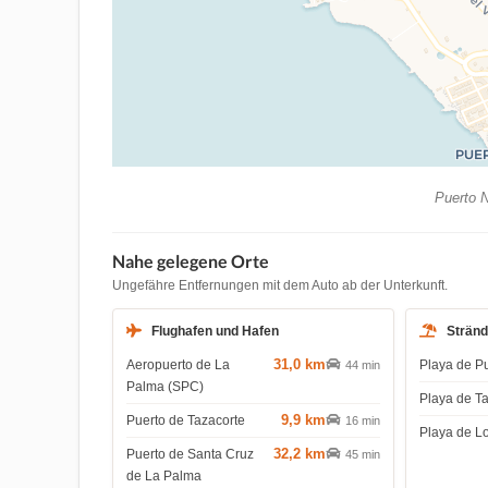
Puerto N
Nahe gelegene Orte
Ungefähre Entfernungen mit dem Auto ab der Unterkunft.
Flughafen und Hafen
Strän
31,0 km
Aeropuerto de La
Playa de P
44 min
Palma (SPC)
Playa de T
9,9 km
Puerto de Tazacorte
16 min
Playa de L
32,2 km
Puerto de Santa Cruz
45 min
de La Palma