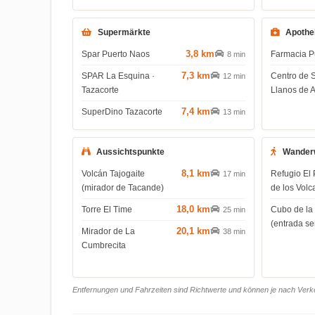
Supermärkte
Apothe
3,8 km
Spar Puerto Naos
Farmacia P
8 min
7,3 km
SPAR La Esquina ·
Centro de 
12 min
Tazacorte
Llanos de 
7,4 km
SuperDino Tazacorte
13 min
Aussichtspunkte
Wander
8,1 km
Volcán Tajogaite
Refugio El 
17 min
(mirador de Tacande)
de los Volc
18,0 km
Torre El Time
Cubo de la
25 min
(entrada s
20,1 km
Mirador de La
38 min
Cumbrecita
Entfernungen und Fahrzeiten sind Richtwerte und können je nach Verkeh