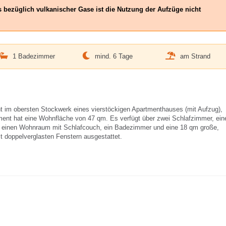
s bezüglich vulkanischer Gase ist die Nutzung der Aufzüge nicht
1 Badezimmer
mind. 6 Tage
am Strand
t im obersten Stockwerk eines vierstöckigen Apartmenthauses (mit Aufzug),
ment hat eine Wohnfläche von 47 qm. Es verfügt über zwei Schlafzimmer, ein
l, einen Wohnraum mit Schlafcouch, ein Badezimmer und eine 18 qm große,
t doppelverglasten Fenstern ausgestattet.