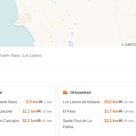
© CARTO
uerto Naos, Los Llanos
de
Ortszentren
0,0 km
10,6 km
uerto Naos
Los Llanos de Aridane
1 min
16 min
11,1 km
11,7 km
azacorte
El Paso
15 min
19 min
32,1 km
32,2 km
os Cancajos
Santa Cruz de La
42 min
43 min
Palma