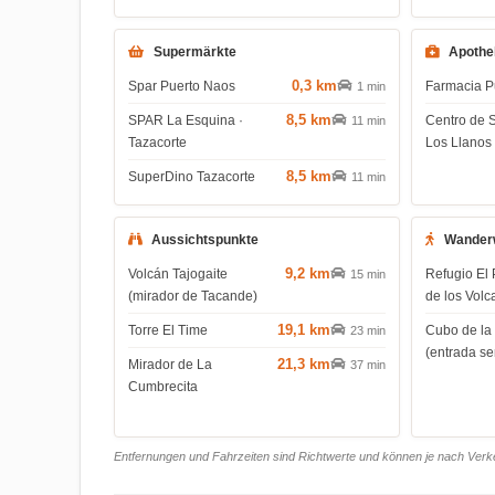
Supermärkte
Apothe
0,3 km
Spar Puerto Naos
Farmacia P
1 min
8,5 km
SPAR La Esquina ·
Centro de 
11 min
Tazacorte
Los Llanos
8,5 km
SuperDino Tazacorte
11 min
Aussichtspunkte
Wander
9,2 km
Volcán Tajogaite
Refugio El 
15 min
(mirador de Tacande)
de los Volc
19,1 km
Torre El Time
Cubo de la
23 min
(entrada s
21,3 km
Mirador de La
37 min
Cumbrecita
Entfernungen und Fahrzeiten sind Richtwerte und können je nach Verkeh