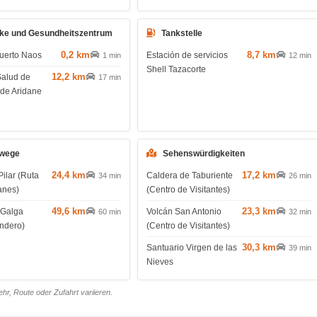
ke und Gesundheitszentrum
Tankstelle
0,2 km
8,7 km
uerto Naos
Estación de servicios
1 min
12 min
Shell Tazacorte
12,2 km
Salud de
17 min
 de Aridane
wege
Sehenswürdigkeiten
24,4 km
17,2 km
Pilar (Ruta
Caldera de Taburiente
34 min
26 min
anes)
(Centro de Visitantes)
49,6 km
23,3 km
 Galga
Volcán San Antonio
60 min
32 min
endero)
(Centro de Visitantes)
30,3 km
Santuario Virgen de las
39 min
Nieves
r, Route oder Zufahrt variieren.