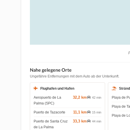
P
Nahe gelegene Orte
Ungefähre Entfernungen mit dem Auto ab der Unterkunft.
Flughafen und Hafen
Strän
32,2 km
Aeropuerto de La
Playa de P
42 min
Palma (SPC)
Playa de T
11,1 km
Puerto de Tazacorte
15 min
Playa de L
33,3 km
Puerto de Santa Cruz
44 min
de La Palma