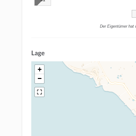
Der Eigentümer hat 
Lage
+
−